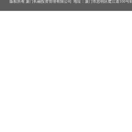
版权所有 厦门长融投资管理有限公司 地址：厦门市思明区鹭江道100号财富中心2