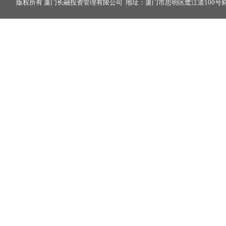
版权所有 厦门长融投资管理有限公司 地址：厦门市思明区鹭江道100号财富中心2