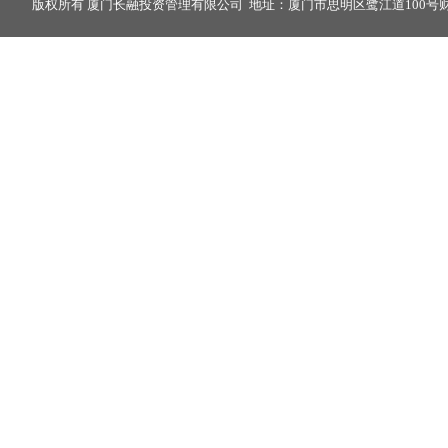
版权所有 厦门长融投资管理有限公司 地址：厦门市思明区鹭江道100号财富中心2