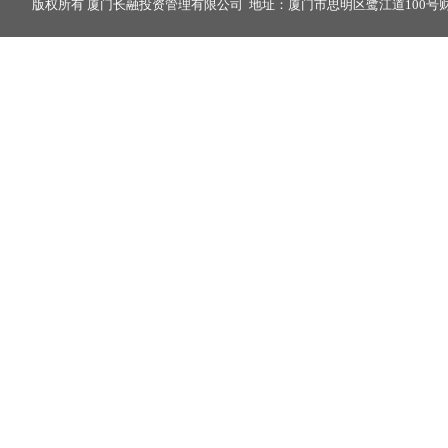
版权所有 厦门长融投资管理有限公司 地址：厦门市思明区鹭江道100号财富中心2