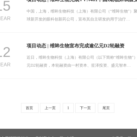
15
中国，上海，维眸生物科技（上海）有限公司（“维眸生物”）
YEAR
球新开发的眼科创新药公司，宣布其自主研发的用于治疗…
项目动态 | 维眸生物宣布完成逾亿元D2轮融资
12
近日，维眸生物科技（上海）有限公司（以下简称“维眸生物”
YEAR
元D2轮融资，本轮融资由一村资本、笙泽投资、盛元智本…
首页
上一页
1
下一页
尾页