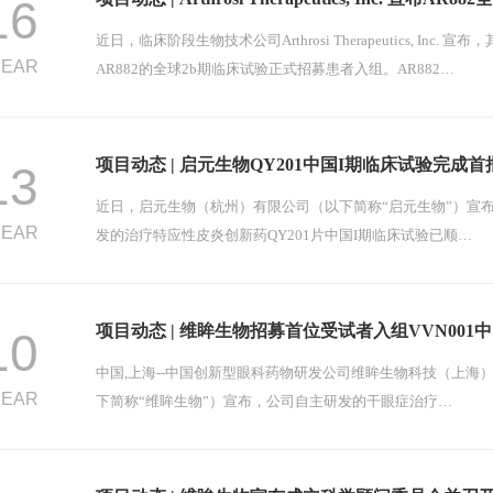
16
近日，临床阶段生物技术公司Arthrosi Therapeutics, Inc. 
YEAR
AR882的全球2b期临床试验正式招募患者入组。AR882…
项目动态 | 启元生物QY201中国I期临床试验完成首
13
近日，启元生物（杭州）有限公司（以下简称“启元生物”）宣
YEAR
发的治疗特应性皮炎创新药QY201片中国I期临床试验已顺…
项目动态 | 维眸生物招募首位受试者入组VVN001中
10
中国,上海--中国创新型眼科药物研发公司维眸生物科技（上海
YEAR
下简称“维眸生物”）宣布，公司自主研发的干眼症治疗…