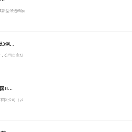
宣布，其新型候选药物
批3例…
布，公司自主研
国II…
）有限公司（以