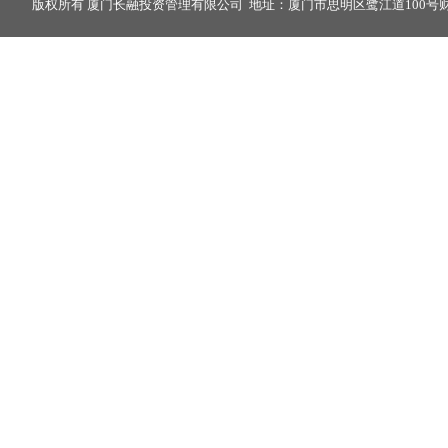
版权所有 厦门长融投资管理有限公司 地址：厦门市思明区鹭江道100号财富中心2