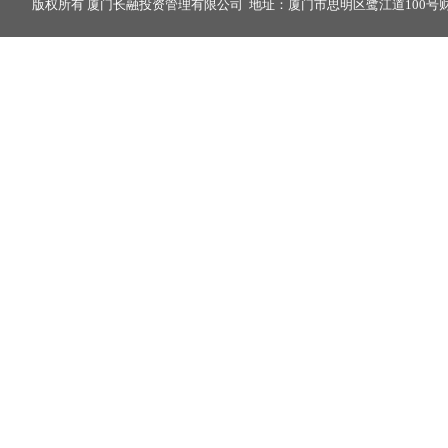
版权所有 厦门长融投资管理有限公司 地址：厦门市思明区鹭江道100号财富中心2