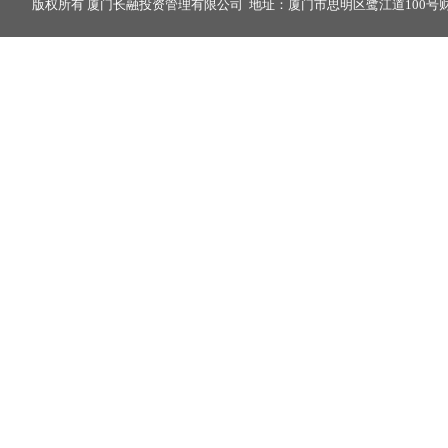
版权所有 厦门长融投资管理有限公司 地址：厦门市思明区鹭江道100号财富中心2