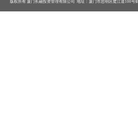
版权所有 厦门长融投资管理有限公司 地址：厦门市思明区鹭江道100号财富中心2